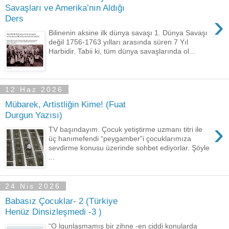
Savaşları ve Amerika’nın Aldığı
›
Ders
Bilinenin aksine ilk dünya savaşı 1. Dünya Savaşı
değil 1756-1763 yılları arasında süren 7 Yıl
Harbidir. Tabii ki, tüm dünya savaşlarında ol...
12 Haz 2026
Mübarek, Artistliğin Kime! (Fuat
Durgun Yazısı)
›
TV başındayım. Çocuk yetiştirme uzmanı titri ile
üç hanımefendi “peygamber”i çocuklarımıza
sevdirme konusu üzerinde sohbet ediyorlar. Şöyle
...
24 Nis 2026
Babasız Çocuklar- 2 (Türkiye
Henüz Dinsizleşmedi -3 )
“O lgunlaşmamış bir zihne -en ciddi konularda