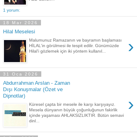
1 yorum:
18 Mar 2026
Hilal Meselesi
›
Malumunuz Ramazanın ve bayramın başlaması
HİLAL'in görülmesi ile tespit edilir. Günümüzde
Hilal'i gözlemek için iki yöntem kullanıl...
31 Oca 2026
Abdurrahman Arslan - Zaman
Dışı Konuşmalar (Özet ve
Dipnotlar)
›
Küresel çapta bir mesele ile karşı karşıyayız.
Mesela dünyanın büyük çoğunluğunun fakirlik
içinde yaşaması AHLAKSIZLIKTIR. Bütün semavi
dinl...