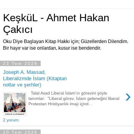
KeşküL - Ahmet Hakan
Çakıcı
Oku Diye Başlayan Kitap Hakkı için; Güzellerden Dilendim.
Bir hayır var ise onlardan, kusur ise bendendir.
23 Tem 2026
Joseph A. Massad,
Liberalizmde İslam (Kitaptan
notlar ve şerhler)
›
Talal Asad Liberal İslam'ın görevini şöyle
tanımlar: "Liberal görev, İslam geleneğini liberal
Protestan Hristiyanlık imajı içind...
2 yorum:
20 Tem 2026