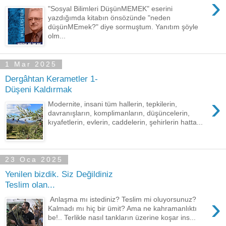
›
"Sosyal Bilimleri DüşünMEMEK" eserini
yazdığımda kitabın önsözünde "neden
düşünMEmek?" diye sormuştum. Yanıtım şöyle
olm...
1 Mar 2025
Dergâhtan Kerametler 1-
Düşeni Kaldırmak
›
Modernite, insani tüm hallerin, tepkilerin,
davranışların, komplimanların, düşüncelerin,
kıyafetlerin, evlerin, caddelerin, şehirlerin hatta...
23 Oca 2025
Yenilen bizdik. Siz Değildiniz
Teslim olan...
›
Anlaşma mı istediniz? Teslim mi oluyorsunuz?
Kalmadı mı hiç bir ümit? Ama ne kahramanlıktı
be!.. Terlikle nasıl tankların üzerine koşar ins...