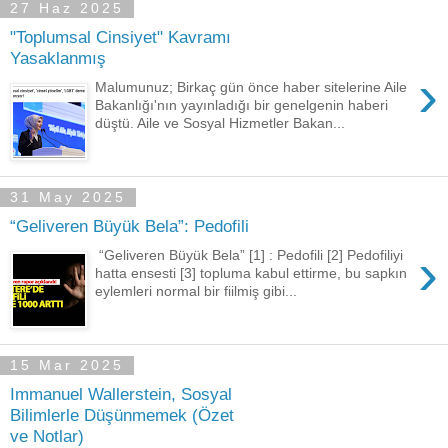
27 Haz 2025
"Toplumsal Cinsiyet" Kavramı
Yasaklanmış
›
Malumunuz; Birkaç gün önce haber sitelerine Aile
Bakanlığı'nın yayınladığı bir genelgenin haberi
düştü. Aile ve Sosyal Hizmetler Bakan...
31 May 2025
“Geliveren Büyük Bela”: Pedofili
›
“Geliveren Büyük Bela” [1] : Pedofili [2] Pedofiliyi
hatta ensesti [3] topluma kabul ettirme, bu sapkın
eylemleri normal bir fiilmiş gibi...
15 Mar 2025
Immanuel Wallerstein, Sosyal
Bilimlerle Düşünmemek (Özet
ve Notlar)