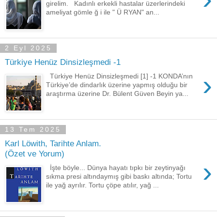
girelim. Kadınlı erkekli hastalar üzerlerindeki
ameliyat gömle ğ i ile " Ü RYAN" an...
2 Eyl 2025
Türkiye Henüz Dinsizleşmedi -1
›
Türkiye Henüz Dinsizleşmedi [1] -1 KONDA’nın
Türkiye’de dindarlık üzerine yapmış olduğu bir
araştırma üzerine Dr. Bülent Güven Beyin ya...
13 Tem 2025
Karl Löwith, Tarihte Anlam.
(Özet ve Yorum)
›
İşte böyle... Dünya hayatı tıpkı bir zeytinyağı
sıkma presi altındaymış gibi baskı altında; Tortu
ile yağ ayrılır. Tortu çöpe atılır, yağ ...