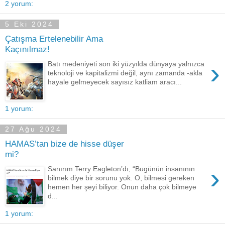
2 yorum:
5 Eki 2024
Çatışma Ertelenebilir Ama
Kaçınılmaz!
›
Batı medeniyeti son iki yüzyılda dünyaya yalnızca
teknoloji ve kapitalizmi değil, aynı zamanda -akla
hayale gelmeyecek sayısız katliam aracı...
1 yorum:
27 Ağu 2024
HAMAS’tan bize de hisse düşer
mi?
›
Sanırım Terry Eagleton’dı, “Bugünün insanının
bilmek diye bir sorunu yok. O, bilmesi gereken
hemen her şeyi biliyor. Onun daha çok bilmeye
d...
1 yorum: