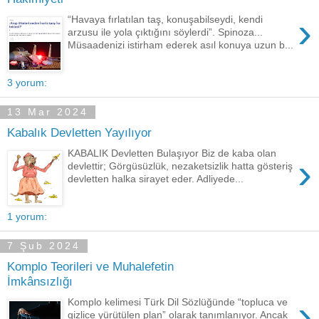
›
“Havaya fırlatılan taş, konuşabilseydi, kendi
arzusu ile yola çıktığını söylerdi”. Spinoza...
Müsaadenizi istirham ederek asıl konuya uzun b...
3 yorum:
13 Mar 2024
Kabalık Devletten Yayılıyor
KABALIK Devletten Bulaşıyor Biz de kaba olan
›
devlettir; Görgüsüzlük, nezaketsizlik hatta gösteriş
devletten halka sirayet eder. Adliyede...
1 yorum:
7 Şub 2024
Komplo Teorileri ve Muhalefetin
İmkânsızlığı
›
Komplo kelimesi Türk Dil Sözlüğünde “topluca ve
gizlice yürütülen plan” olarak tanımlanıyor. Ancak