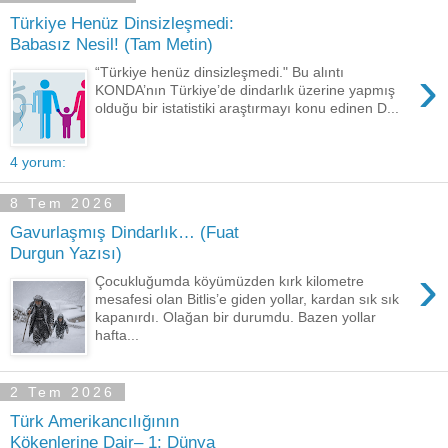
Türkiye Henüz Dinsizleşmedi:
Babasız Nesil! (Tam Metin)
›
“Türkiye henüz dinsizleşmedi." Bu alıntı
KONDA’nın Türkiye’de dindarlık üzerine yapmış
olduğu bir istatistiki araştırmayı konu edinen D...
4 yorum:
8 Tem 2026
Gavurlaşmış Dindarlık… (Fuat
Durgun Yazısı)
›
Çocukluğumda köyümüzden kırk kilometre
mesafesi olan Bitlis’e giden yollar, kardan sık sık
kapanırdı. Olağan bir durumdu. Bazen yollar
hafta...
2 Tem 2026
Türk Amerikancılığının
Kökenlerine Dair– 1: Dünya