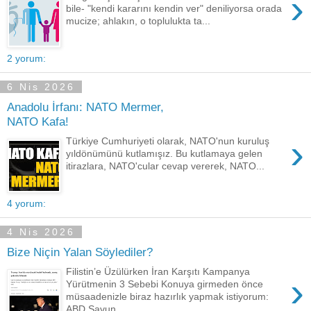
›
bile- "kendi kararını kendin ver" deniliyorsa orada
mucize; ahlakın, o toplulukta ta...
2 yorum:
6 Nis 2026
Anadolu İrfanı: NATO Mermer,
NATO Kafa!
›
Türkiye Cumhuriyeti olarak, NATO'nun kuruluş
yıldönümünü kutlamışız. Bu kutlamaya gelen
itirazlara, NATO'cular cevap vererek, NATO...
4 yorum:
4 Nis 2026
Bize Niçin Yalan Söylediler?
Filistin’e Üzülürken İran Karşıtı Kampanya
›
Yürütmenin 3 Sebebi Konuya girmeden önce
müsaadenizle biraz hazırlık yapmak istiyorum:
ABD Savun...