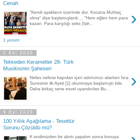
Cenah
›
"Kendi ayakların üzerinde dur. Kocana Muhtaç
olma" diye başlamışlardı..., "Hem eğlen hem para
kazan. Para karşılığı seks (fah...
1 yorum:
1 Eki 2025
Tekkeden Kerametler 28- Türk
Musikisinin Şaheseri
›
Nefes nefese kapıdan içeri adımımızı atarken İsra
Suresinin ilk Ayeti [1] okunmaya başlamıştı bile.
Daha birkaç sene evvel uyandırılan Bu...
9 Eyl 2025
100 Yıllık Aşağılama - Tesettür
Sorunu Çözüldü mü?
›
K endimizden bir alıntı yapalım sonra konuya