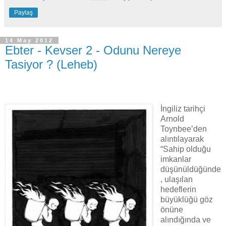
Paylaş
14 May 2012
Ebter - Kevser 2 - Odunu Nereye
Tasiyor ? (Leheb)
İngiliz tarihçi
Arnold
Toynbee’den
alıntılayarak
“Sahip olduğu
imkanlar
düşünüldüğünde
, ulaşılan
hedeflerin
büyüklüğü göz
önüne
alındığında ve