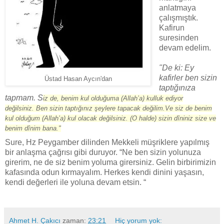
anlatmaya
çalışmıştık.
Kafirun
suresinden
devam edelim.
"De ki: Ey
kafirler ben sizin
Üstad Hasan Aycın'dan
taptığınıza
tapmam. S
iz de, benim kul olduğuma (Allah’a) kulluk ediyor
değilsiniz.
Ben sizin taptığınız şeylere tapacak değilim.
Ve siz de benim
kul olduğum (Allah’a) kul olacak değilsiniz. (O halde) s
izin dîniniz size ve
benim dînim bana."
Sure, Hz Peygamber dilinden Mekkeli müşriklere yapılmış
bir anlaşma çağrısı gibi duruyor. “Ne ben sizin yolunuza
girerim, ne de siz benim yoluma girersiniz. Gelin birbirimizin
kafasında odun kırmayalım. Herkes kendi dinini yaşasın,
kendi değerleri ile yoluna devam etsin. “
Ahmet H. Çakıcı
zaman:
23:21
Hiç yorum yok: