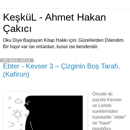
KeşküL - Ahmet Hakan
Çakıcı
Oku Diye Başlayan Kitap Hakkı için; Güzellerden Dilendim.
Bir hayır var ise onlardan, kusur ise bendendir.
25 May 2012
Ebter - Kevser 3 – Çizginin Boş Tarafı.
(Kafirun)
Önceki iki
yazıda Kevser
ve Leheb
surelerinden
hareketle "ebter"
ve “hayır”
mantığını