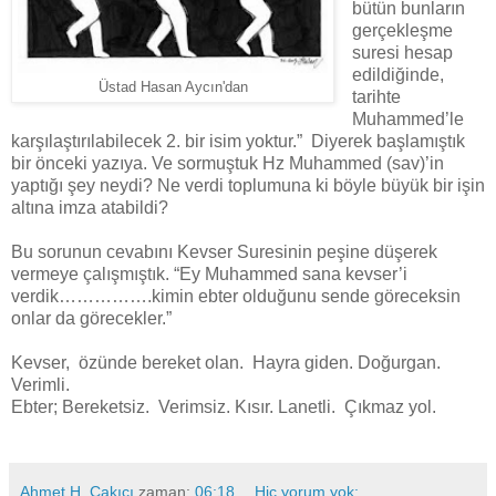
bütün bunların
gerçekleşme
suresi hesap
edildiğinde,
Üstad Hasan Aycın'dan
tarihte
Muhammed’le
karşılaştırılabilecek 2. bir isim yoktur.” Diyerek başlamıştık
bir önceki yazıya. Ve sormuştuk Hz Muhammed (sav)’in
yaptığı şey neydi? Ne verdi toplumuna ki böyle büyük bir işin
altına imza atabildi?
Bu sorunun cevabını Kevser Suresinin peşine düşerek
vermeye çalışmıştık. “Ey Muhammed sana kevser’i
verdik…………….kimin ebter olduğunu sende göreceksin
onlar da görecekler.”
Kevser, özünde bereket olan. Hayra giden. Doğurgan.
Verimli.
Ebter; Bereketsiz. Verimsiz. Kısır. Lanetli. Çıkmaz yol.
Ahmet H. Çakıcı
zaman:
06:18
Hiç yorum yok: