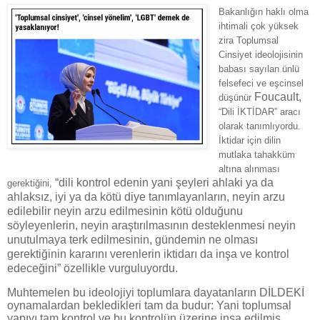
Bakanlığın haklı olma
ihtimali çok yüksek
zira Toplumsal
Cinsiyet ideolojisinin
babası sayılan ünlü
felsefeci ve eşcinsel
Foucault,
düşünür
“Dili İKTİDAR” aracı
olarak tanımlıyordu.
İktidar için dilin
mutlaka tahakküm
altına alınması
“dili kontrol edenin yani şeyleri ahlaki ya da
gerektiğini,
ahlaksız, iyi ya da kötü diye tanımlayanların, neyin arzu
edilebilir neyin arzu edilmesinin kötü olduğunu
söyleyenlerin, neyin araştırılmasının desteklenmesi neyin
unutulmaya terk edilmesinin, gündemin ne olması
gerektiğinin kararını verenlerin iktidarı da inşa ve kontrol
edeceğini” özellikle vurguluyordu.
Muhtemelen bu ideolojiyi toplumlara dayatanların DİLDEKİ
oynamalardan bekledikleri tam da budur: Yani toplumsal
yapıyı tam kontrol ve bu kontrolün üzerine inşa edilmiş