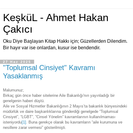
KeşküL - Ahmet Hakan
Çakıcı
Oku Diye Başlayan Kitap Hakkı için; Güzellerden Dilendim.
Bir hayır var ise onlardan, kusur ise bendendir.
27 Haz 2025
"Toplumsal Cinsiyet" Kavramı
Yasaklanmış
Malumunuz;
Birkaç gün önce haber sitelerine Aile Bakanlığı'nın yayınladığı bir
genelgenin haberi düştü.
Aile ve Sosyal Hizmetler Bakanlığının 2 Mayıs’ta bakanlık bünyesindeki
müdürlük ve daire başkanlıklarına gönderdiği genelgede “Toplumsal
Cinsiyet”, “LGBT”, “Cinsel Yönelim” kavramlarının kullanılmaması
isteniyordu
[1]
. Buna gerekçe olarak bu kavramların “aile kurumuna ve
nesillere zarar vermesi” gösterilmişti.