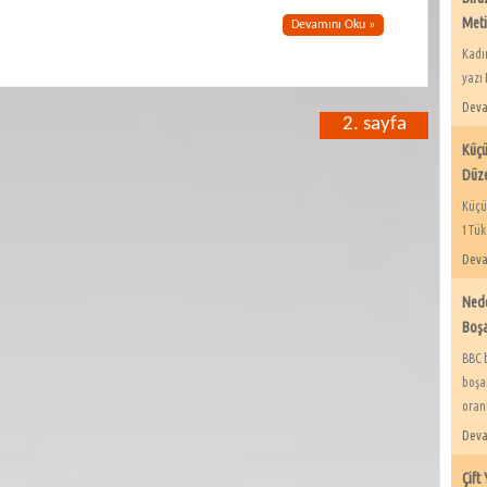
Meti
Devamını Oku »
Kadı
yazı 
Deva
2. sayfa
Küçü
Düz
Küçü
1Tüke
Deva
Nede
Boşa
BBC 
boşa
oranl
Deva
Çift