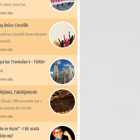
rı James Jones’un...
mını oku
aş Belası Cinsellik
ş Belası Cinsellik İslamcı kesimin
ıymetli...
mını oku
pa'nın Travmaları 6 - Türkler
ki...
mını oku
üğünüz, Fakirliğimizdir.
 Efendi, 1999 senesinde dar-ı
ya göçmüş bir Cerrahi...
mını oku
ın ve Huzur” -1 Bir arada
kün mü?