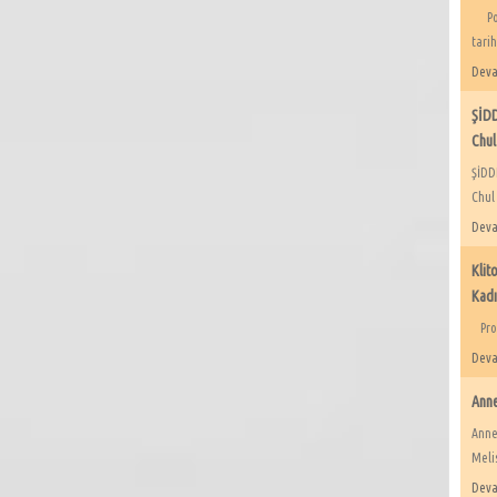
Post
tarih
Deva
ŞİD
Chul
ŞİDD
Chul
Deva
Klit
Kadı
Prof
Deva
Anne
Annel
Melis
Deva