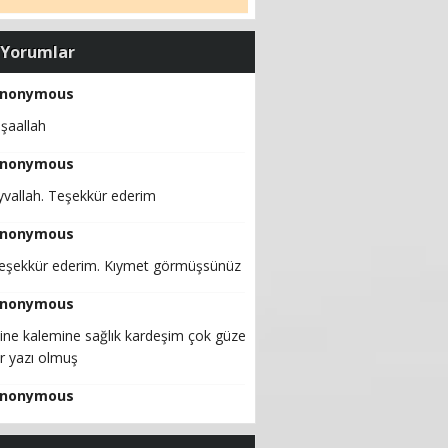
 Yorumlar
nonymous
nşaallah
nonymous
yvallah. Teşekkür ederim
nonymous
eşekkür ederim. Kıymet görmüşsünüz
nonymous
line kalemine sağlık kardeşim çok güzel
ir yazı olmuş
nonymous
ugünkü dünyanın yegane sorunu 100 yıl