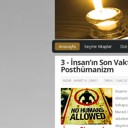
Anasayfa
Seçme Kitaplar
Dizi
3 - İnsan’ın Son Va
Posthümanizm
YAZAR : AHMET H. ÇAKICI
TARIH :
1 KAS 2
İnsan’ı
dünyada 
Vahapza
Murad, H
sebebini
düşüncel