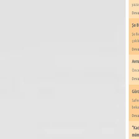
yaza
Deva
Şu B
Şu Ba
çok k
Deva
Avru
Önce
Deva
Görd
Safer
beka
Deva
“Kad
müm