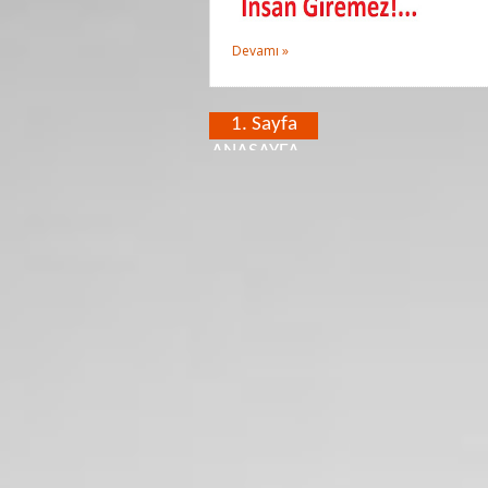
Devamı »
1. Sayfa
ANASAYFA