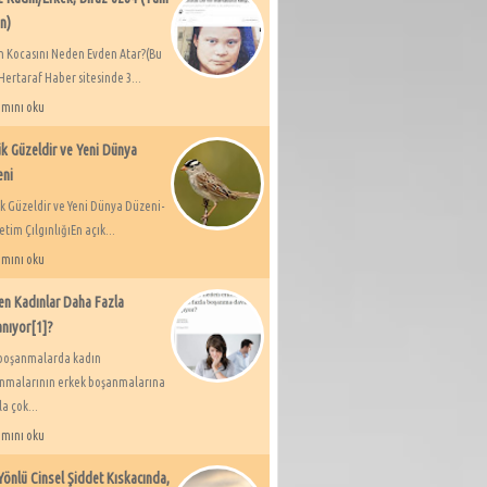
n)
n Kocasını Neden Evden Atar?(Bu
Hertaraf Haber sitesinde 3...
mını oku
k Güzeldir ve Yeni Dünya
eni
k Güzeldir ve Yeni Dünya Düzeni-
tim ÇılgınlığıEn açık...
mını oku
n Kadınlar Daha Fazla
nıyor[1]?
boşanmalarda kadın
nmalarının erkek boşanmalarına
a çok...
mını oku
 Yönlü Cinsel Şiddet Kıskacında,