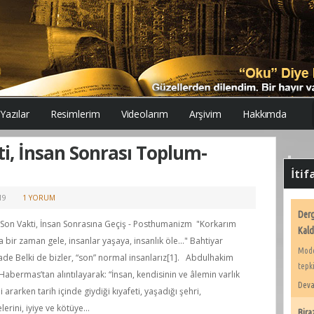
 Yazılar
Resimlerim
Videolarım
Arşivim
Hakkımda
kti, İnsan Sonrası Toplum-
İtif
019
1 YORUM
Derg
n Son Vakti, İnsan Sonrasına Geçiş - Posthumanizm "Korkarım
Kald
bir zaman gele, insanlar yaşaya, insanlık öle..." Bahtiyar
Mode
de Belki de bizler, “son” normal insanlarız[1]. Abdulhakim
tepki
abermas’tan alıntılayarak: “İnsan, kendisinin ve âlemin varlık
Deva
 ararken tarih içinde giydiği kıyafeti, yaşadığı şehri,
erini, iyiye ve kötüye...
Bira