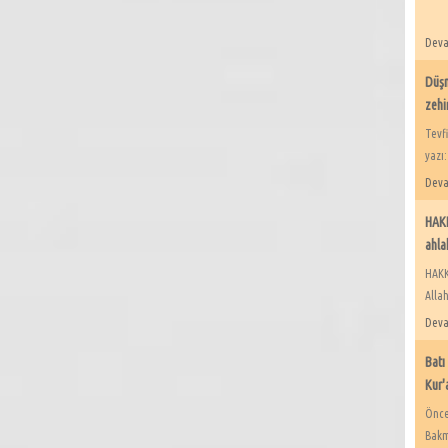
.
Deva
Düşm
zehi
Tevf
yazı:
Deva
HAKK
ahla
HAKK’
Allah
Deva
Batı
Kur'
Öncek
Bakm