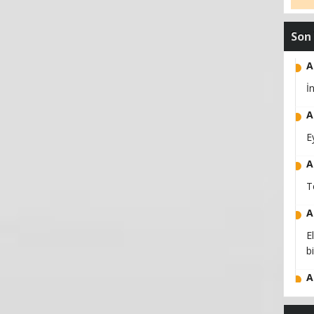
Son
A
İ
A
E
A
T
A
E
b
A
B