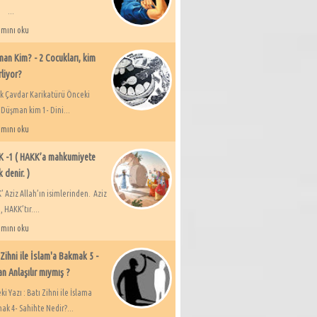
..
mını oku
an Kim? - 2 Cocukları, kim
rliyor?
ik Çavdar Karikatürü Önceki
 Düşman kim 1- Dini...
mını oku
 -1 ( HAKK’a mahkumiyete
k denir. )
 Aziz Allah’ın isimlerinden. Aziz
, HAKK’tır....
mını oku
 Zihni ile İslam'a Bakmak 5 -
an Anlaşılır mıymış ?
i Yazı : Batı Zihni ile İslama
ak 4- Sahihte Nedir?...