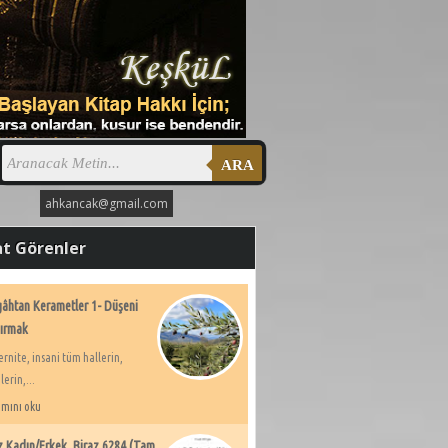
ARA
ahkancak@gmail.com
at Görenler
âhtan Kerametler 1- Düşeni
ırmak
rnite, insani tüm hallerin,
lerin,...
mını oku
z Kadın/Erkek, Biraz 6284 (Tam