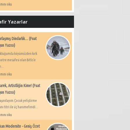
mını oku
fir Yazarlar
rlaşmış Dindarlık… (Fuat
un Yazısı)
kluğumda köyümüzden kırk
etre mesafesi olan Bitlis’e
...
mını oku
rek, Artistliğin Kime! (Fuat
un Yazısı)
aşındayım.Çocuk yetiştirme
ı titri ile üç hanımefendi...
mını oku
kan Modernite - Geniş Özet