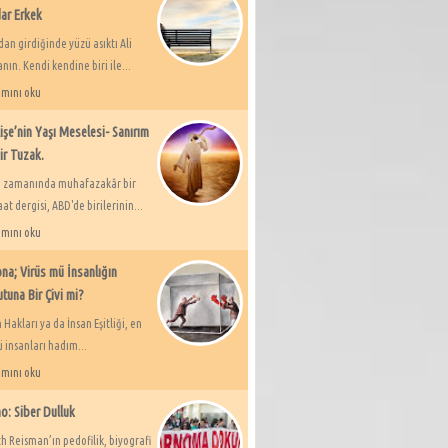
ar Erkek
an girdiğinde yüzü asıktı Ali
ın. Kendi kendine biri ile...
mını oku
işe’nin Yaşı Meselesi- Sanırım
ir Tuzak.
i zamanında muhafazakâr bir
t dergisi, ABD'de birilerinin...
mını oku
na; Virüs mü İnsanlığın
tuna Bir Çivi mi?
 Hakları ya da İnsan Eşitliği, en
 insanları hadım...
mını oku
o: Siber Dulluk
h Reisman’ın pedofilik, biyografi