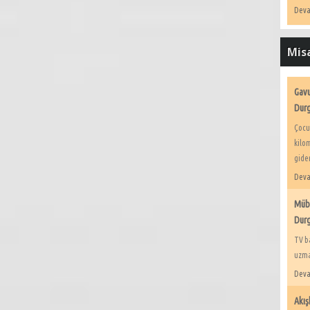
Deva
Misa
Gavu
Durg
Çocu
kilom
giden
Deva
Müba
Durg
TV b
uzman
Deva
Akış