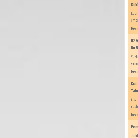
Dind
Kapıd
amcan
Deva
Hz A
Bu B
Vakt
cemaa
Deva
Koro
Tabu
İnsan
güçlü
Deva
Porn
Judit