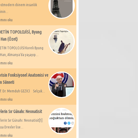
modern dönem insanlık
inin...
mını oku
DETİN TOPOLOJİSİ, Byung
 Han (Özet)
ETİN TOPOLOJİSİ Koreli Byung
 Han, Almanya’da yaşayıp...
mını oku
orisin Fonksiyonel Anatomisi ve
n Sünneti
. Dr. Memduh GEZİCİ Selçuk...
mını oku
lerin Sır Günahı: Neonatisit
erin Sır Günahı: Neonatisit[1]
sa Drexler lise...
mını oku