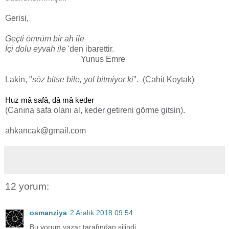
Gerisi,
Geçti ömrüm bir ah ile
İçi dolu eyvah ile
'den ibarettir.
Yunus Emre
Lakin, "
söz bitse bile, yol bitmiyor ki
". (Cahit Koytak)
Huz mâ safâ, dâ mâ keder 
(Canına safa olanı al, keder getireni görme gitsin).
ahkancak@gmail.com
12 yorum:
osmanziya
2 Aralık 2018 09:54
Bu yorum yazar tarafından silindi.